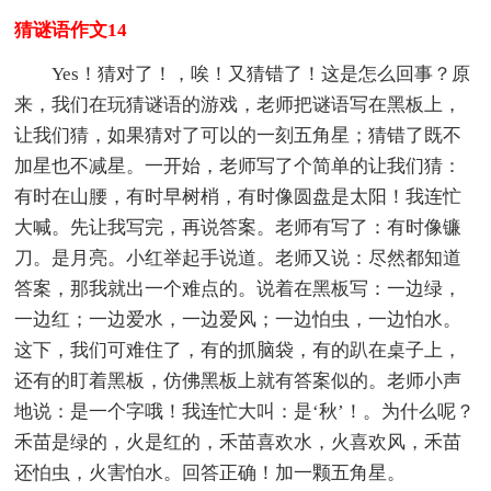
猜谜语作文14
Yes！猜对了！，唉！又猜错了！这是怎么回事？原
来，我们在玩猜谜语的游戏，老师把谜语写在黑板上，
让我们猜，如果猜对了可以的一刻五角星；猜错了既不
加星也不减星。一开始，老师写了个简单的让我们猜：
有时在山腰，有时早树梢，有时像圆盘是太阳！我连忙
大喊。先让我写完，再说答案。老师有写了：有时像镰
刀。是月亮。小红举起手说道。老师又说：尽然都知道
答案，那我就出一个难点的。说着在黑板写：一边绿，
一边红；一边爱水，一边爱风；一边怕虫，一边怕水。
这下，我们可难住了，有的抓脑袋，有的趴在桌子上，
还有的盯着黑板，仿佛黑板上就有答案似的。老师小声
地说：是一个字哦！我连忙大叫：是‘秋’！。为什么呢？
禾苗是绿的，火是红的，禾苗喜欢水，火喜欢风，禾苗
还怕虫，火害怕水。回答正确！加一颗五角星。