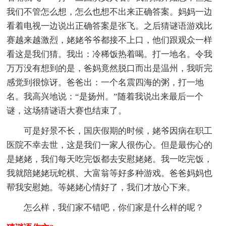
我们不管怎么想，怎么也想不出来正确答案。妈妈一边
看着电视一边说出正确答案是张飞。之后猜谜语游戏比
赛越来越激烈，姥姥爷爷都接不上口，他们跟观众一样
看这是我们猜。我出：冷稀饭热着喝。打一地名。令我
万万没有想到的是，爸妈竟然脱口而出是温州，我听完
感觉到很惊讶。爸爸出：一个名震四海的粥，打一地
名。我高兴地说：“是扬州。”随着我说出来最后一个
谜，这场猜谜语大赛也结束了。
可是好景不长，国庆假期的时候，姥爷因病在职工
医院不幸去世，这是我们一家人很伤心。但是最伤心的
是姥姥，我们每天吃完饭都去安慰姥姥。我一吃完饭，
我就陪姥姥玩蛇棋、大富翁等好多种游戏。爸爸妈妈也
帮我安慰她。等姥姥心情好了，我们才放心下来。
怎么样，我们家不错吧，你们家是什么样的呢？