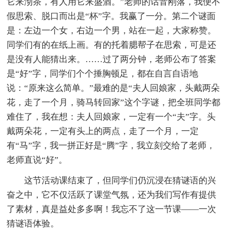
它来沏茶，有人用它来盛酒。”老师的话音刚落，我便不
假思索、脱口而出是“杯”字。我赢了一分。第二个谜面
是：左边一个女，右边一个男，站在一起，大家称赞。
同学们有的在纸上画。有的托着腮帮子在思索，可是还
是没有人能猜出来。……过了两分钟，老师公布了答案
是“好”字，同学们个个捶胸顿足，都在自言自语地
说：“原来这么简单。”最难的是“夫人回娘家，头戴两朵
花，走了一个月，骑马转回家”这个字谜，把全班同学都
难住了，我在想：夫人回娘家，一定有一个“夫”字。头
戴两朵花，一定有头上的两点，走了一个月，一定
有“马”字，我一拼正好是“腾”字，我立刻交给了老师，
老师直说“好”。
这节活动课结束了，但同学们仍沉浸在猜谜语的兴
奋之中，它不仅活跃了课堂气氛，还为我们写作有提供
了素材，真是益处多多啊！我忘不了这一节课——一次
猜谜语体验。