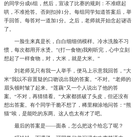
的同学分成6组，然后，宣读了比赛的规则：不准瞎起
哄，不准抢答。否则扣掉1分。每组同学知道答案后，举
手回答。每答对一道加1分。之后，老师就开始念起谜语
了。
一脸生来真是长，白白细细俏模样。冷水洗脸不习
惯，每次都用开水烫。”(打一食物)我刚听完，心中立刻
想起了一样食物，对，大米，就是大米。”
刘老师见只有我一人举手，便马上示意我回答，“大
米”我以不容置疑的口吻说出我的答案。“不对。”老师的
眉头顿时皱了起来。“莲藕”又一个人说出了他的答
案。“不对，再猜猜看。”大家都抓破了头皮，但还没有
想出答案。有个同学干脆不想了，稀里糊涂地问答：“熊
猫”唉，是能吃的东两。这人也太有才了吧。
最后的答案是——面条，怎么把这个给忘了呢？