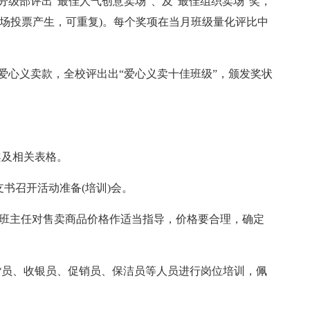
分级部评出“最佳人气创意卖场”、及“最佳组织卖场”奖，
现场投票产生，可重复)。每个奖项在当月班级量化评比中
及爱心义卖款，全校评出出“爱心义卖十佳班级”，颁发奖状
案及相关表格。
团支书召开活动准备(培训)会。
各位班主任对售卖商品价格作适当指导，价格要合理，确定
货员、收银员、促销员、保洁员等人员进行岗位培训，佩