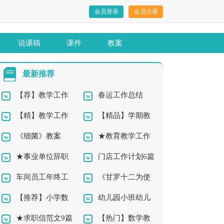
会员登录
会员注册
说课稿
课件
教案
最新推荐
【荐】教学工作
春运工作总结
【精】教学工作
【精品】学期教
总结10篇
《细菌》教案
★教育教学工作
总结12篇
师工作总结4篇
★事业单位辞职
门店工作计划6篇
总结11篇
车间员工年终工
《甘罗十二为使
报告10篇
【推荐】小学数
幼儿园小班幼儿
作总结7篇
臣》教案
★求职信范文9篇
【热门】数学教
学教学工作总结
教学总结4篇