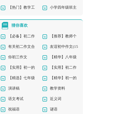
【热门】教学工
小学四年级班主
师教学总结汇编7篇
作总结
任工作总结最新
猜你喜欢
【必备】初二作
【推荐】教师个
有关初二作文合
友谊初中作文(15
文3篇
人工作计划11篇
你初三作文
【精华】八年级
集10篇
篇)
【实用】初一的
【实用】初二作
作文10篇
【精选】七年级
【精华】初一的
生活作文300字汇编9
文8篇
演讲稿
教学资料
优秀作文300字合集5
老师作文5篇
篇
语文考试
近义词
篇
祝福语
谜语