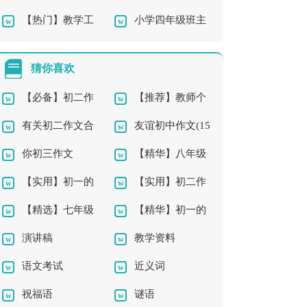
【热门】教学工
小学四年级班主
师教学总结汇编7篇
作总结
任工作总结最新
猜你喜欢
【必备】初二作
【推荐】教师个
有关初二作文合
友谊初中作文(15
文3篇
人工作计划11篇
你初三作文
【精华】八年级
集10篇
篇)
【实用】初一的
【实用】初二作
作文10篇
【精选】七年级
【精华】初一的
生活作文300字汇编9
文8篇
演讲稿
教学资料
优秀作文300字合集5
老师作文5篇
篇
语文考试
近义词
篇
祝福语
谜语