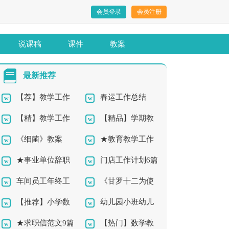
会员登录
会员注册
说课稿
课件
教案
最新推荐
【荐】教学工作
春运工作总结
【精】教学工作
【精品】学期教
总结10篇
《细菌》教案
★教育教学工作
总结12篇
师工作总结4篇
★事业单位辞职
门店工作计划6篇
总结11篇
车间员工年终工
《甘罗十二为使
报告10篇
【推荐】小学数
幼儿园小班幼儿
作总结7篇
臣》教案
★求职信范文9篇
【热门】数学教
学教学工作总结
教学总结4篇