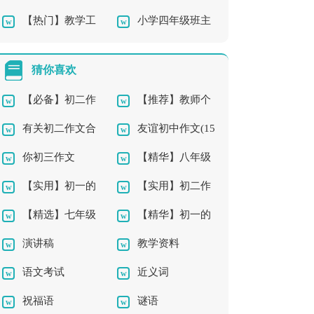
【热门】教学工
小学四年级班主
师教学总结汇编7篇
作总结
任工作总结最新
猜你喜欢
【必备】初二作
【推荐】教师个
有关初二作文合
友谊初中作文(15
文3篇
人工作计划11篇
你初三作文
【精华】八年级
集10篇
篇)
【实用】初一的
【实用】初二作
作文10篇
【精选】七年级
【精华】初一的
生活作文300字汇编9
文8篇
演讲稿
教学资料
优秀作文300字合集5
老师作文5篇
篇
语文考试
近义词
篇
祝福语
谜语