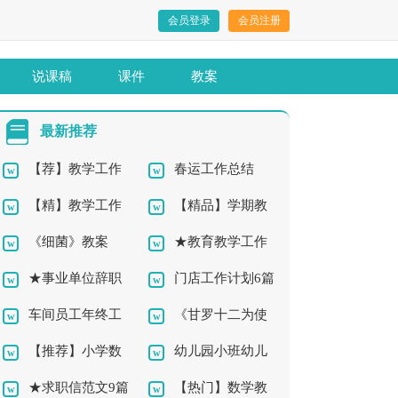
会员登录
会员注册
说课稿
课件
教案
最新推荐
【荐】教学工作
春运工作总结
【精】教学工作
【精品】学期教
总结10篇
《细菌》教案
★教育教学工作
总结12篇
师工作总结4篇
★事业单位辞职
门店工作计划6篇
总结11篇
车间员工年终工
《甘罗十二为使
报告10篇
【推荐】小学数
幼儿园小班幼儿
作总结7篇
臣》教案
★求职信范文9篇
【热门】数学教
学教学工作总结
教学总结4篇