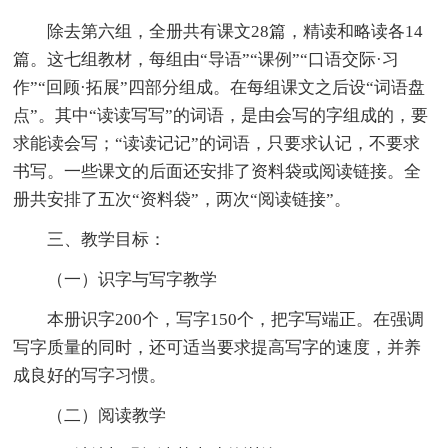
除去第六组，全册共有课文28篇，精读和略读各14
篇。这七组教材，每组由“导语”“课例”“口语交际·习
作”“回顾·拓展”四部分组成。在每组课文之后设“词语盘
点”。其中“读读写写”的词语，是由会写的字组成的，要
求能读会写；“读读记记”的词语，只要求认记，不要求
书写。一些课文的后面还安排了资料袋或阅读链接。全
册共安排了五次“资料袋”，两次“阅读链接”。
三、教学目标：
（一）识字与写字教学
本册识字200个，写字150个，把字写端正。在强调
写字质量的同时，还可适当要求提高写字的速度，并养
成良好的写字习惯。
（二）阅读教学